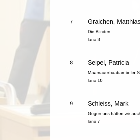
Graichen, Matthia
7
Die Blinden
lane 8
Seipel, Patricia
8
Maamauerbaabambeler S
lane 10
Schleiss, Mark
9
Gegen uns hätten wir au
lane 7