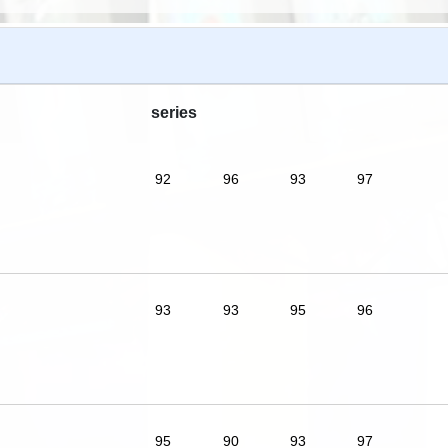
series
92
96
93
97
93
93
95
96
95
90
93
97