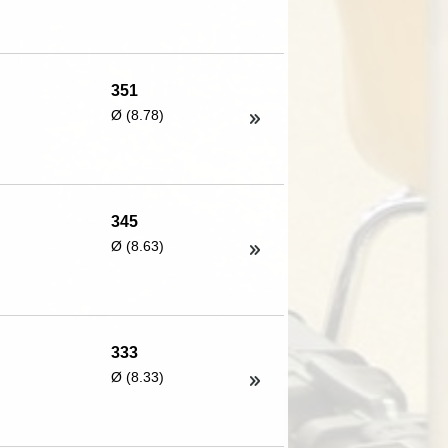
351
Ø (8.78)
345
Ø (8.63)
333
Ø (8.33)