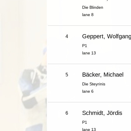
Die Blinden
lane 8
Geppert, Wolfgan
4
P1
lane 13
Bäcker, Michael
5
Die Steyrinis
lane 6
Schmidt, Jördis
6
P1
lane 13