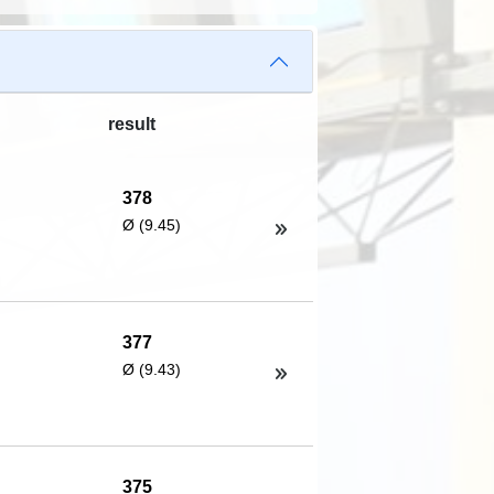
result
378
Ø (9.45)
377
Ø (9.43)
375