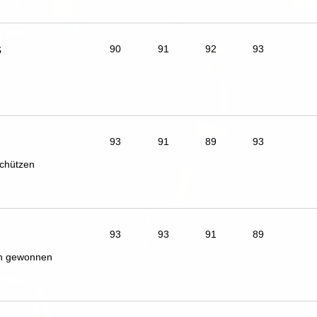
s
90
91
92
93
93
91
89
93
chützen
93
93
91
89
ch gewonnen