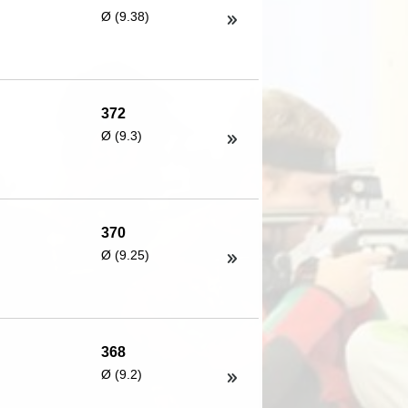
Ø (9.38)
372
Ø (9.3)
370
Ø (9.25)
368
Ø (9.2)