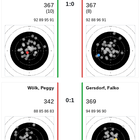
1:0
367
367
(10)
(8)
92 89 95 91
92 88 96 91
Wölk, Peggy
Gersdorf, Falko
0:1
342
369
88 85 86 83
94 89 96 90