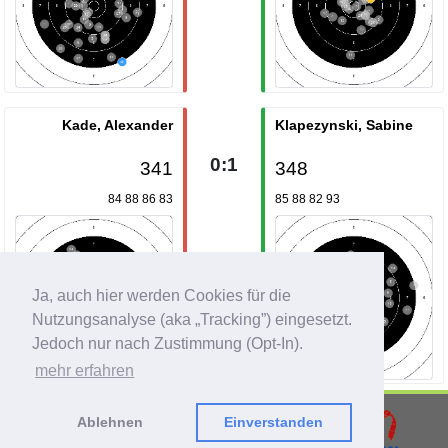
Kade, Alexander
Klapezynski, Sabine
0:1
341
348
84 88 86 83
85 88 82 93
Ja, auch hier werden Cookies für die
Nutzungsanalyse (aka „Tracking”) eingesetzt.
Jedoch nur nach Zustimmung (Opt-In).
mehr erfahren
Ablehnen
Einverstanden