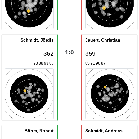
Schmidt, Jördis
Jauert, Christian
1:0
362
359
93 88 93 88
85 91 96 87
Böhm, Robert
Schmidt, Andreas