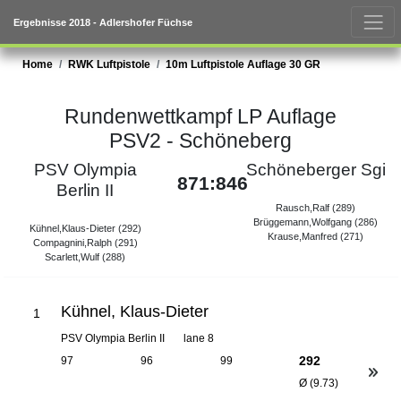
Ergebnisse 2018 - Adlershofer Füchse
Home
RWK Luftpistole
10m Luftpistole Auflage 30 GR
Rundenwettkampf LP Auflage
PSV2 - Schöneberg
PSV Olympia
Schöneberger Sgi
871:846
Berlin II
Rausch,Ralf (289)
Brüggemann,Wolfgang (286)
Kühnel,Klaus-Dieter (292)
Krause,Manfred (271)
Compagnini,Ralph (291)
Scarlett,Wulf (288)
Kühnel, Klaus-Dieter
1
PSV Olympia Berlin II
lane 8
292
97
96
99
Ø (9.73)