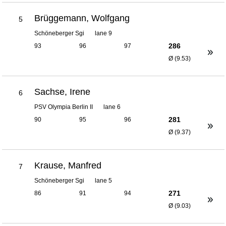
Brüggemann, Wolfgang
5
Schöneberger Sgi
lane 9
286
93
96
97
Ø (9.53)
Sachse, Irene
6
PSV Olympia Berlin II
lane 6
281
90
95
96
Ø (9.37)
Krause, Manfred
7
Schöneberger Sgi
lane 5
271
86
91
94
Ø (9.03)