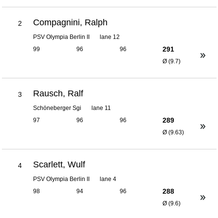
Compagnini, Ralph
2
PSV Olympia Berlin II
lane 12
291
99
96
96
Ø (9.7)
Rausch, Ralf
3
Schöneberger Sgi
lane 11
289
97
96
96
Ø (9.63)
Scarlett, Wulf
4
PSV Olympia Berlin II
lane 4
288
98
94
96
Ø (9.6)