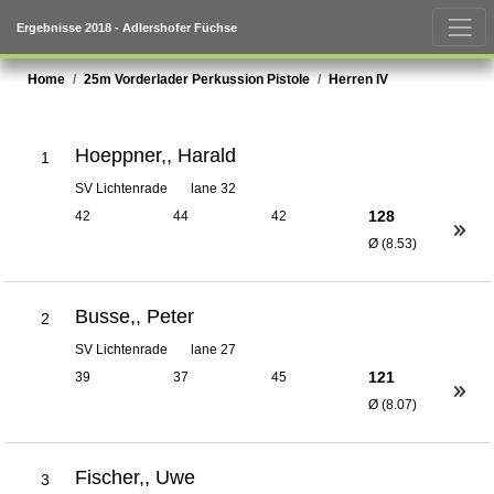
Ergebnisse 2018 - Adlershofer Füchse
Home
25m Vorderlader Perkussion Pistole
Herren IV
Hoeppner,, Harald
1
SV Lichtenrade
lane 32
128
42
44
42
Ø (8.53)
Busse,, Peter
2
SV Lichtenrade
lane 27
121
39
37
45
Ø (8.07)
Fischer,, Uwe
3