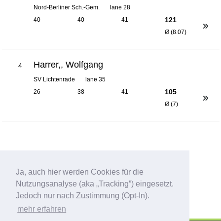
Nord-Berliner Sch.-Gem.
lane 28
121
40
40
41
Ø (8.07)
Harrer,, Wolfgang
4
SV Lichtenrade
lane 35
105
26
38
41
Ø (7)
Ja, auch hier werden Cookies für die
Nutzungsanalyse (aka „Tracking”) eingesetzt.
Jedoch nur nach Zustimmung (Opt-In).
mehr erfahren