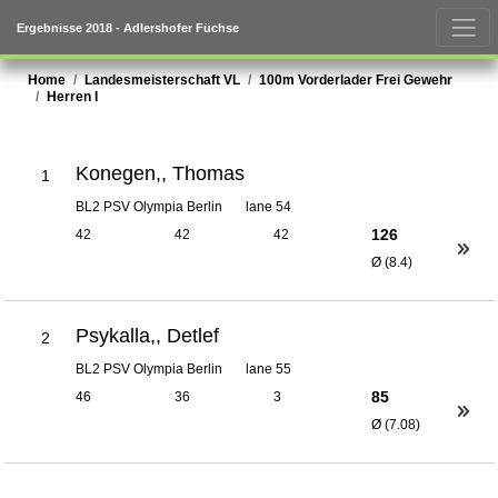
Ergebnisse 2018 - Adlershofer Füchse
Home
Landesmeisterschaft VL
100m Vorderlader Frei Gewehr
Herren I
Konegen,, Thomas
1
BL2 PSV Olympia Berlin
lane 54
126
42
42
42
Ø (8.4)
Psykalla,, Detlef
2
BL2 PSV Olympia Berlin
lane 55
85
46
36
3
Ø (7.08)