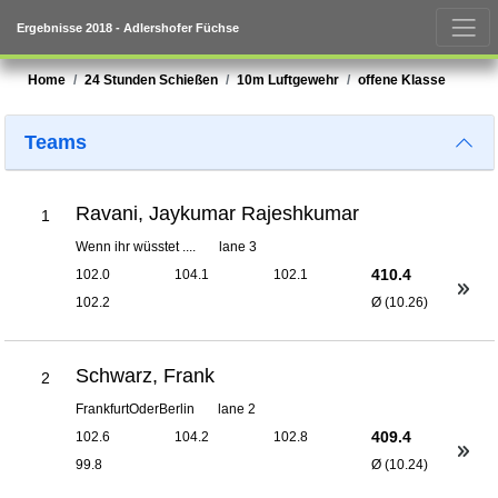
Ergebnisse 2018 - Adlershofer Füchse
Home
24 Stunden Schießen
10m Luftgewehr
offene Klasse
Teams
Ravani, Jaykumar Rajeshkumar
1
Wenn ihr wüsstet ....
lane 3
410.4
102.0
104.1
102.1
102.2
Ø (10.26)
Schwarz, Frank
2
FrankfurtOderBerlin
lane 2
409.4
102.6
104.2
102.8
99.8
Ø (10.24)