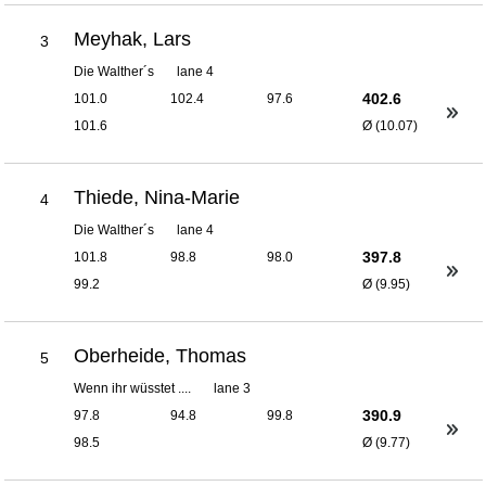
Meyhak, Lars
3
Die Walther´s
lane 4
402.6
101.0
102.4
97.6
101.6
Ø (10.07)
Thiede, Nina-Marie
4
Die Walther´s
lane 4
397.8
101.8
98.8
98.0
99.2
Ø (9.95)
Oberheide, Thomas
5
Wenn ihr wüsstet ....
lane 3
390.9
97.8
94.8
99.8
98.5
Ø (9.77)