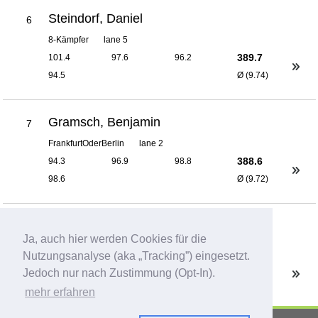
Steindorf, Daniel
6
8-Kämpfer
lane 5
389.7
101.4
97.6
96.2
94.5
Ø (9.74)
Gramsch, Benjamin
7
FrankfurtOderBerlin
lane 2
388.6
94.3
96.9
98.8
98.6
Ø (9.72)
Olffers, Julian
8
Ja, auch hier werden Cookies für die
8-Kämpfer
lane 5
Nutzungsanalyse (aka „Tracking”) eingesetzt.
381.8
98.1
91.8
92.7
Jedoch nur nach Zustimmung (Opt-In).
99.2
Ø (9.55)
mehr erfahren